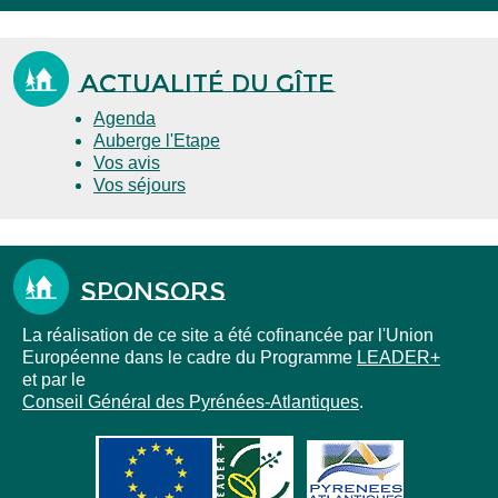
Actualité du gîte
Agenda
Auberge l'Etape
Vos avis
Vos séjours
Sponsors
La réalisation de ce site a été cofinancée par l'Union
Européenne dans le cadre du Programme
LEADER+
et par le
Conseil Général des Pyrénées-Atlantiques
.