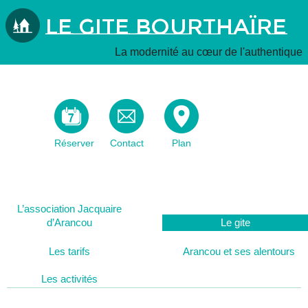
Le Gite Bourthaïre
La modernité au cœur de l'authentique
Réserver
Contact
Plan
L’association Jacquaire
d’Arancou
Le gite
Les tarifs
Arancou et ses alentours
Les activités