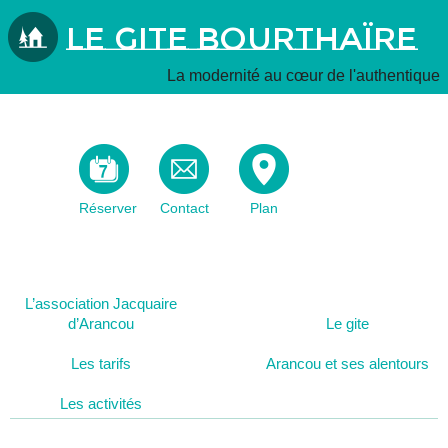
Le Gite Bourthaïre
La modernité au cœur de l'authentique
Réserver
Contact
Plan
L’association Jacquaire
d’Arancou
Le gite
Les tarifs
Arancou et ses alentours
Les activités