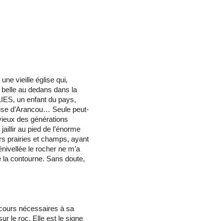
une vieille église qui,
it belle au dedans dans la
LIES, un enfant du pays,
glise d’Aran­cou… Seule peut-
 vieux des générations
jaillir au pied de l’énorme
ers prairies et champs, ayant
énivellée le rocher ne m’a
e la contourne. Sans doute,
ncours nécessaires à sa
sur le roc. Elle est le signe