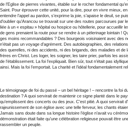
de l’Eglise de pierres vivantes, établie sur le rocher fonda­mental qu’e
Saint. Pour éprouver cette unité, pour la dire, pour en vivre mieux, en
entendre l’appel au pardon, s’exprime la joie, s’apaise le deuil, se puise
d’oublier qu’Arancou se trouvait sur une des routes parcourues par l
liée à un « espitau » hôpital ou hospice ou hôtellerie, pour accueillir 
de gens pre­naient la route pour se rendre à un pèlerinage lointain !
ges moins recommandables ? Des bourgeois voisinaient avec des noble
n’était pas un voyage d’agrément. Des autobiographies, des relations en 
des querelles, ni des accidents, ni des brigands, des mala­dies et de l
frères en Christ. Les loger, les soigner, les taire prier, parfois les a
de l’établissement. La foi l’expliquait. Bien sûr, tout n’était pas idyll
ainsi. Mais la foi l’emportait. La charité et l’idéal fondamentalement r
Le témoignage de foi du passé – un bel héritage ! – rencontre la foi du
destination ? A quoi servirait de maintenir ce signe planté dans le pay
qu’emplissent des concerts ou des jeux. C’est pitié. A quoi servirait d’a
rajeunissement de son église avec une telle ferveur, les chants étaie
Jamais sans doute dans sa longue histoire l’église n’avait vu cérémon
démonstration était faite qu’une célébration religieuse pouvait être une
rassembler un peuple.