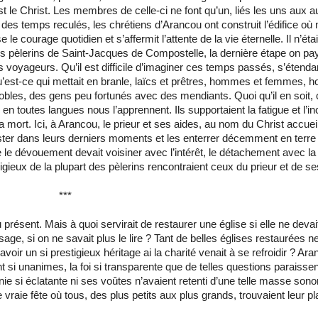
st le Christ. Les membres de celle-ci ne font qu’un, liés les uns aux au
 des temps reculés, les chrétiens d’Arancou ont cons­truit l’édifice où 
 le courage quotidien et s’affermit l’attente de la vie éternelle. Il n’éta
es pèlerins de Saint-Jacques de Compostelle, la dernière étape on pay
les voyageurs. Qu’il est difficile d’imaginer ces temps passés, s’étenda
 Qu’est-ce qui mettait en branle, laïcs et prêtres, hommes et femmes,
s, des gens peu fortunés avec des mendiants. Quoi qu’il en soit, ce
toutes langues nous l’apprennent. Ils supportaient la fatigue et l’incon
a mort. Ici, à Arancou, le prieur et ses aides, au nom du Christ accuei
ssister dans leurs derniers moments et les enterrer décemment en terre ch
ique le dévouement devait voisiner avec l’intérêt, le détachement avec la 
eligieux de la plupart des pèlerins rencontraient ceux du prieur et de se
***
 présent. Mais à quoi servirait de restaurer une église si elle ne devai
sage, si on ne savait plus le lire ? Tant de belles églises restaurées n
voir un si prestigieux héritage ai la charité venait à se refroi­dir ? Ar
nt si unanimes, la foi si transparente que de telles questions paraiss
ie si éclatante ni ses voûtes n’avaient retenti d’une telle masse sono
 vraie fête où tous, des plus petits aux plus grands, trouvaient leur pla