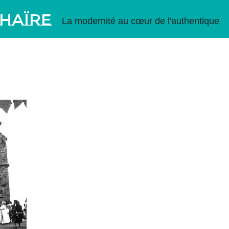
thaïre
La modernité au cœur de l'authentique