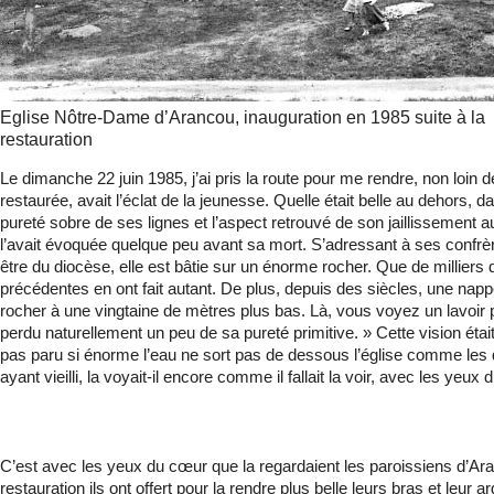
Eglise Nôtre-Dame d’Arancou, inauguration en 1985 suite à la
restauration
Le dimanche 22 juin 1985, j’ai pris la route pour me rendre, non loin de 
restaurée, avait l’éclat de la jeunesse. Quelle était belle au dehors, 
pureté sobre de ses lignes et l’aspect retrouvé de son jaillisse­ment
l’avait évoquée quelque peu avant sa mort. S’adressant à ses confrères
être du diocèse, elle est bâtie sur un énorme rocher. Que de milliers 
précédentes en ont fait autant. De plus, depuis des siè­cles, une nappe
rocher à une vingtaine de mètres plus bas. Là, vous voyez un lavoir po
perdu naturellement un peu de sa pureté primitive. » Cette vision était
pas paru si énorme l’eau ne sort pas de dessous l’église comme les q
ayant vieilli, la voyait-il encore comme il fallait la voir, avec les yeux
C’est avec les yeux du cœur que la regardaient les paroissiens d’Ara
restauration ils ont offert pour la rendre plus belle leurs bras et leur a