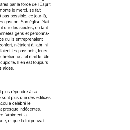
tres par la force de l’Esprit
monte le merci, se fait
it pas possible, ce jour-là,
s gascon. Son église était
nt sur des siècles, où tant
 honnêtes gens et personna­
 qu’ils entrepre­naient
fort, n’étaient à l’abri ni
llaient les passants, leurs
rétienne : tel était le rôle
cupidité. Il en est toujours
s aides.
t plus répon­dre à sa
e sont plus que des édifices
ancou a célébré le
ent presque indécentes.
re. Vraiment la
ce, et que la foi pouvait