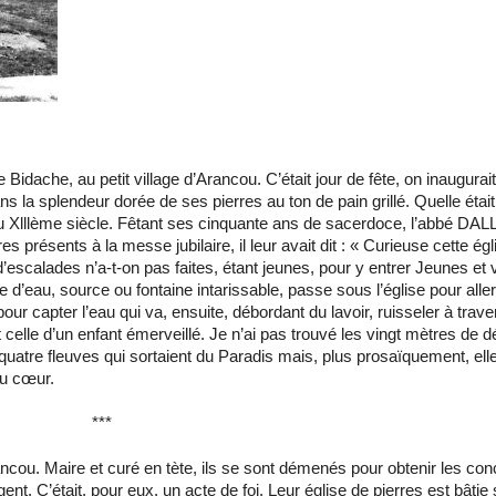
Bidache, au petit village d’Arancou. C’était jour de fête, on inaugurait 
dans la splendeur dorée de ses pierres au ton de pain grillé. Quelle éta
 au Xlllème siècle. Fêtant ses cinquante ans de sacerdoce, l’abbé DAL
 présents à la messe jubilaire, il leur avait dit : « Curieuse cette é
d’escalades n’a-t-on pas faites, étant jeunes, pour y entrer Jeunes et
 d’eau, source ou fontaine intarissable, passe sous l’église pour aller 
ur capter l’eau qui va, ensuite, débordant du lavoir, ruisseler à trav
 celle d’un enfant émerveillé. Je n’ai pas trouvé les vingt mètres de d
uatre fleuves qui sortaient du Paradis mais, plus prosaïquement, ell
 du cœur.
***
n­cou. Maire et curé en tète, ils se sont démenés pour obtenir les co
rgent. C’était, pour eux, un acte de foi. Leur église de pierres est bâtie 