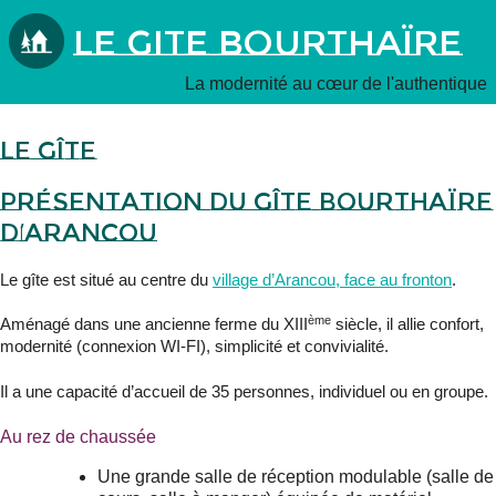
Le Gite Bourthaïre
La modernité au cœur de l'authentique
Le gîte
Présentation du gîte Bourthaïre
d’Arancou
Le gîte est situé au centre du
village d’Arancou, face au fronton
.
ème
Aménagé dans une ancienne ferme du XIII
siècle, il allie confort,
modernité (connexion WI-FI), simplicité et convivialité.
Il a une capacité d’accueil de 35 personnes, individuel ou en groupe.
Au rez de chaussée
Une grande salle de réception modulable (salle de