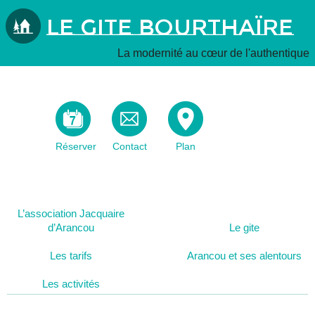
Le Gite Bourthaïre
La modernité au cœur de l'authentique
Réserver
Contact
Plan
L’association Jacquaire
d’Arancou
Le gite
Les tarifs
Arancou et ses alentours
Les activités