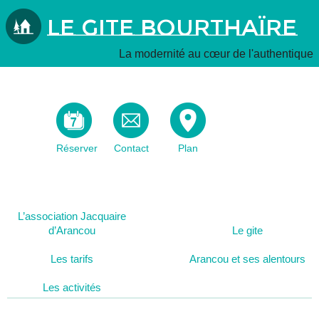
Le Gite Bourthaïre
La modernité au cœur de l'authentique
Réserver
Contact
Plan
L’association Jacquaire
d’Arancou
Le gite
Les tarifs
Arancou et ses alentours
Les activités